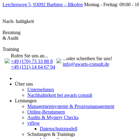
Lerchenweg 5, 93092 Barbing – Illkofen
Montag - Freitag: 09:00 - 1
Nach- haltigkeit
Beratung
& Audit
Training
Rufen Sie uns an...
...oder schreiben Sie uns!
+49 (170) 73 33 88 8
info@awaris-consult.de
+49 (151) 14 64 67 94
Über uns
Unternehmen
Nachhaltigkeit bei awaris consult
Leistungen
Management­systeme & Prozess­management
Online-Beratungen
Audits & Mystery Checks
viflow
Datenschutzmodell
Schulungen & Trainings