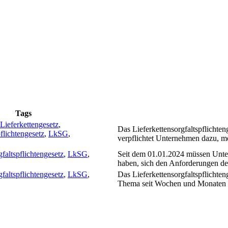
Tags
Lieferkettengesetz
,
Das Lieferkettensorgfaltspflichten
pflichtengesetz
,
LkSG
,
verpflichtet Unternehmen dazu, 
gfaltspflichtengesetz
,
LkSG
,
Seit dem 01.01.2024 müssen Unter
haben, sich den Anforderungen d
gfaltspflichtengesetz
,
LkSG
,
Das Lieferkettensorgfaltspflichten
Thema seit Wochen und Monaten e