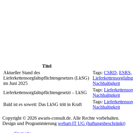
Titel
Aktueller Stand des
Tags:
CSRD
,
ESRS
,
Lieferkettensorgfaltspflichtengesetzes (LkSG)
Lieferkettensorgfalts
im Juni 2025
Nachhaltigkeit
Tags:
Lieferkettensor
Lieferkettensorgfaltspflichtengesetzt – LkSG
Nachhaltigkeit
Tags:
Lieferkettensor
Bald ist es soweit: Das LkSG tritt in Kraft
Nachhaltigkeit
Copyright ©
2026
awaris-consult.de. Alle Rechte vorbehalten.
Design und Programmierung
webart-IT UG (haftungsbeschränkt)