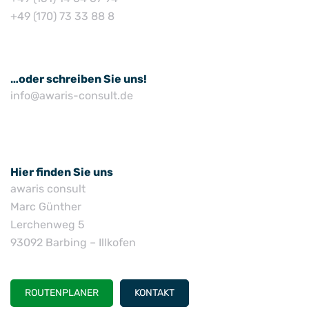
+49 (170) 73 33 88 8
…oder schreiben Sie uns!
info@awaris-consult.de
Hier finden Sie uns
awaris consult
Marc Günther
Lerchenweg 5
93092 Barbing – Illkofen
ROUTENPLANER
KONTAKT