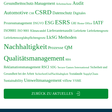
Audit
Gesundheitsschutz-Management
Arbeitsschutz
CSRD
Automotive
Datenschutz
Digitales
CSR
ESRS
ESG
IATF
Prozessmanagement
DSGVO
GRI
Home Office
Lieferantenaudit
ISO9001
ISO 9001
Klimawandel
Lieferkette
Lieferkettengesetz
LkSG
Methoden
Lieferkettensorgfaltspflichtengesetz
Nachhaltigkeit
QM
Prozesse
Qualitätsmanagement
RBA
Reklamationsmanagement
RSCI
SDG
Sicherheit und
Secure Games International
Gesundheit bei der Arbeit
Sozialaudit
SicherheitUndNachhaltigkeit
SupplyChain
Umweltmanagement
Sustainability
viflow
VSME
ZURÜCK ZU AKTUELLES