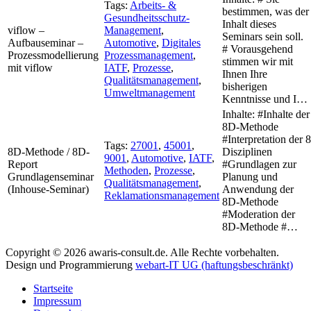
Tags:
Arbeits- &
bestimmen, was der
Gesundheitsschutz-
Inhalt dieses
viflow –
Management
,
Seminars sein soll.
Aufbauseminar –
Automotive
,
Digitales
# Vorausgehend
Prozessmodellierung
Prozessmanagement
,
stimmen wir mit
mit viflow
IATF
,
Prozesse
,
Ihnen Ihre
Qualitätsmanagement
,
bisherigen
Umweltmanagement
Kenntnisse und I…
Inhalte: #Inhalte der
8D-Methode
#Interpretation der 8
Tags:
27001
,
45001
,
8D-Methode / 8D-
Disziplinen
9001
,
Automotive
,
IATF
,
Report
#Grundlagen zur
Methoden
,
Prozesse
,
Grundlagenseminar
Planung und
Qualitätsmanagement
,
(Inhouse-Seminar)
Anwendung der
Reklamationsmanagement
8D-Methode
#Moderation der
8D-Methode #…
Copyright ©
2026
awaris-consult.de. Alle Rechte vorbehalten.
Design und Programmierung
webart-IT UG (haftungsbeschränkt)
Startseite
Impressum