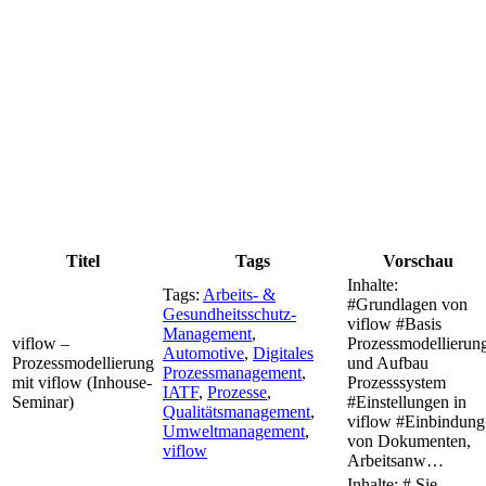
Titel
Tags
Vorschau
Inhalte:
Tags:
Arbeits- &
#Grundlagen von
Gesundheitsschutz-
viflow #Basis
Management
,
viflow –
Prozessmodellierun
Automotive
,
Digitales
Prozessmodellierung
und Aufbau
Prozessmanagement
,
mit viflow (Inhouse-
Prozesssystem
IATF
,
Prozesse
,
Seminar)
#Einstellungen in
Qualitätsmanagement
,
viflow #Einbindung
Umweltmanagement
,
von Dokumenten,
viflow
Arbeitsanw…
Inhalte: # Sie