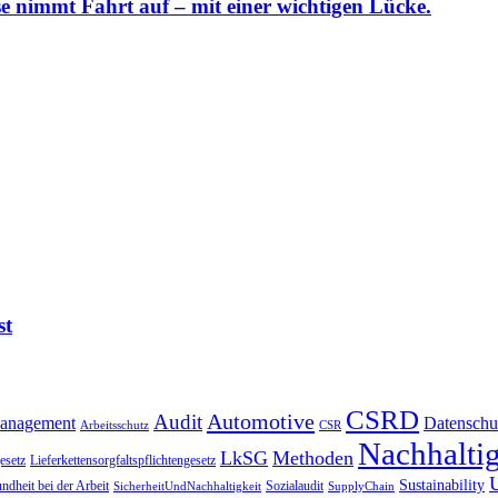
 nimmt Fahrt auf – mit einer wichtigen Lücke.
st
CSRD
Automotive
Audit
Management
Datenschu
Arbeitsschutz
CSR
Nachhaltig
LkSG
Methoden
esetz
Lieferkettensorgfaltspflichtengesetz
Sustainability
ndheit bei der Arbeit
Sozialaudit
SicherheitUndNachhaltigkeit
SupplyChain