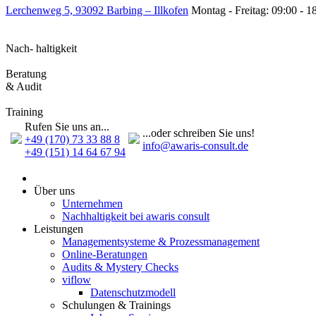
Lerchenweg 5, 93092 Barbing – Illkofen
Montag - Freitag: 09:00 - 1
Nach- haltigkeit
Beratung
& Audit
Training
Rufen Sie uns an...
...oder schreiben Sie uns!
+49 (170) 73 33 88 8
info@awaris-consult.de
+49 (151) 14 64 67 94
Über uns
Unternehmen
Nachhaltigkeit bei awaris consult
Leistungen
Management­systeme & Prozess­management
Online-Beratungen
Audits & Mystery Checks
viflow
Datenschutzmodell
Schulungen & Trainings