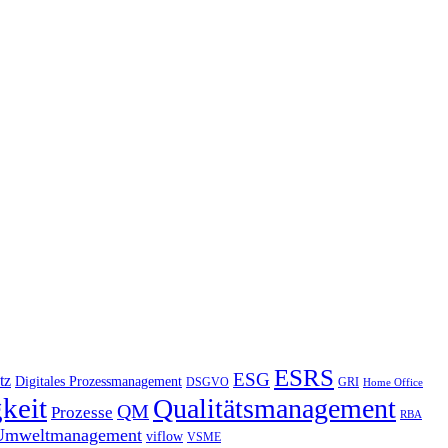
ESRS
ESG
tz
Digitales Prozessmanagement
DSGVO
GRI
Home Office
keit
Qualitätsmanagement
QM
Prozesse
RBA
Umweltmanagement
viflow
VSME