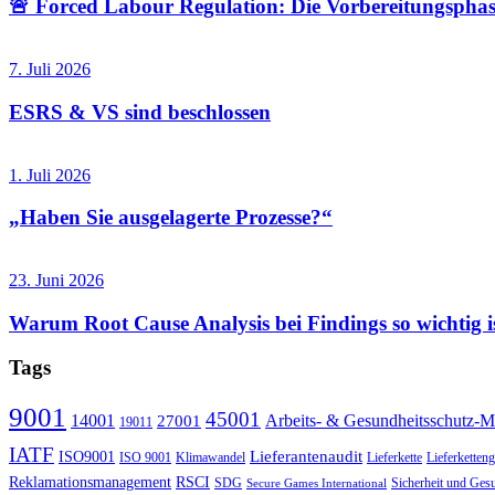
🚨 Forced Labour Regulation: Die Vorbereitungsphase
7. Juli 2026
ESRS & VS sind beschlossen
1. Juli 2026
„Haben Sie ausgelagerte Prozesse?“
23. Juni 2026
Warum Root Cause Analysis bei Findings so wichtig i
Tags
9001
45001
14001
Arbeits- & Gesundheitsschutz-
27001
19011
IATF
Lieferantenaudit
ISO9001
ISO 9001
Klimawandel
Lieferkette
Lieferketteng
Reklamationsmanagement
RSCI
SDG
Sicherheit und Gesu
Secure Games International