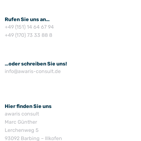
Rufen Sie uns an…
+49 (151) 14 64 67 94
+49 (170) 73 33 88 8
…oder schreiben Sie uns!
info@awaris-consult.de
Hier finden Sie uns
awaris consult
Marc Günther
Lerchenweg 5
93092 Barbing – Illkofen