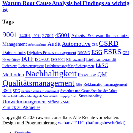
Warum Root Cause Analysis bei Findings so wichtig
ist
Tags
9001
45001
14001
Arbeits- & Gesundheitsschutz-
27001
19011
CSRD
Automotive
Audit
Management
Arbeitsschutz
CSR
ESRS
ESG
Datenschutz
Digitales Prozessmanagement
DSGVO
GRI
IATF
Lieferantenaudit
ISO9001
ISO 9001
Klimawandel
Home Office
LkSG
Lieferkette
Lieferkettengesetz
Lieferkettensorgfaltspflichtengesetz
Nachhaltigkeit
QM
Methoden
Prozesse
Qualitätsmanagement
Reklamationsmanagement
RBA
RSCI
SDG
Sicherheit und Gesundheit bei der Arbeit
Secure Games International
Sustainability
Sozialaudit
SicherheitUndNachhaltigkeit
SupplyChain
Umweltmanagement
viflow
VSME
Zurück zu Aktuelles
Copyright ©
2026
awaris-consult.de. Alle Rechte vorbehalten.
Design und Programmierung
webart-IT UG (haftungsbeschränkt)
Startseite