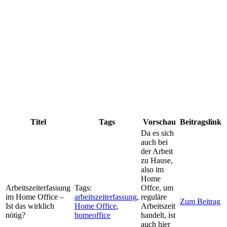
Titel
Tags
Vorschau
Beitragslink
Da es sich
auch bei
der Arbeit
zu Hause,
also im
Home
Arbeitszeiterfassung
Tags:
Offce, um
im Home Office –
arbeitszeiterfassung
,
reguläre
Zum Beitrag
Ist das wirklich
Home Office
,
Arbeitszeit
nötig?
homeoffice
handelt, ist
auch hier