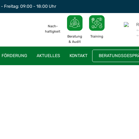
- Freitag: 09:00 - 18:00 Uhr
R
Nach-
+
haltigkeit
+
Beratung
Training
& Audit
FÖRDERUNG
AKTUELLES
KONTAKT
BERATUNGSGESPRÄ