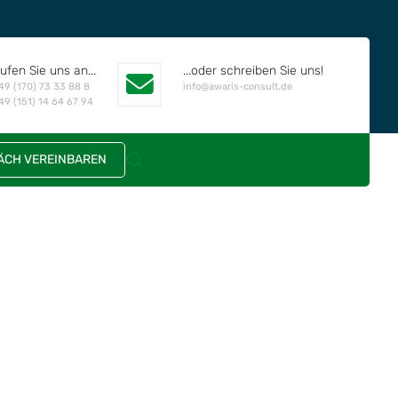
ufen Sie uns an...
...oder schreiben Sie uns!
49 (170) 73 33 88 8
info@awaris-consult.de
49 (151) 14 64 67 94
CH VEREINBAREN