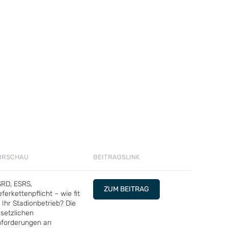
ORSCHAU
BEITRAGSLINK
RD, ESRS,
ZUM BEITRAG
eferkettenpflicht – wie fit
t Ihr Stadionbetrieb? Die
setzlichen
forderungen an