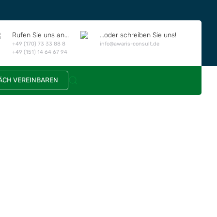
Rufen Sie uns an...
...oder schreiben Sie uns!
+49 (170) 73 33 88 8
info@awaris-consult.de
+49 (151) 14 64 67 94
CH VEREINBAREN