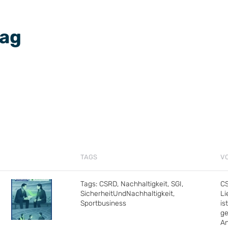
Tag
TAGS
V
Tags:
CSRD
,
Nachhaltigkeit
,
SGI
,
CS
SicherheitUndNachhaltigkeit
,
Li
Sportbusiness
is
ge
An